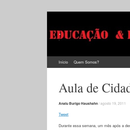
.
.
Pular
Início
Quem Somos?
para
o
conteúdo
Aula de Cida
Analu Burigo Haushahn
/
agosto 19, 2011
Tweet
Durante essa semana, um mês após a destr