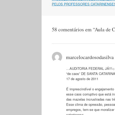
do
PELOS PROFESSORES CATARINENSE
post
58 comentários em “
Aula de C
marcelocardosodasilva
…AUDITORIA FEDERAL JÁ!!!
“de caos” DE SANTA CAT
17 de agosto de 2011
É imprescindível o engajamento 
esse caos corruptivo que está i
das mazelas incrustradas nas tr
Esse clima de opressão, pessoa
empregos, tem-se que moralizar o
catarinense.