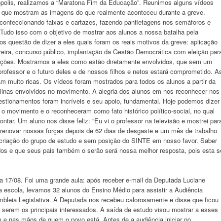
ópolis, realizamos a “Maratona Fim da Educação”. Reunimos alguns vídeos
eos que mostram as imagens do que realmente aconteceu durante a greve.
confeccionando faixas e cartazes, fazendo panfletagens nos semáforos e
Tudo isso com o objetivo de mostrar aos alunos a nossa batalha pela
s questão de dizer a eles quais foram os reais motivos da greve: aplicação
rreira, concurso público, implantação da Gestão Democrática com eleição par
dicações. Mostramos a eles como estão diretamente envolvidos, que sem um
professor e o futuro deles e de nossos filhos e netos estará comprometido. A
m muito ricas. Os vídeos foram mostrados para todos os alunos a partir da
plinas envolvidos no movimento. A alegria dos alunos em nos reconhecer nos
uestionamentos foram incríveis e seu apoio, fundamental. Hoje podemos dizer
 movimento e o reconheceram como fato histórico político-social, no qual
ontar. Um aluno nos disse feliz: “Eu vi o professor na televisão e mostrei par
renovar nossas forças depois de 62 dias de desgaste e um mês de trabalho
 criação do grupo de estudo e sem posição do SINTE em nosso favor. Saber
os e que seus pais também o serão será nossa melhor resposta, pois esta s
ia 17/08. Foi uma grande aula: após receber e-mail da Deputada Luciane
da escola, levamos 32 alunos do Ensino Médio para assistir a Audiência
bleia Legislativa. A Deputada nos recebeu calorosamente e disse que ficou
 serem os principais interessados. A saída de estudo visou mostrar a esses
e nas mãos de quem o povo está. Antes de a audiência iniciar no