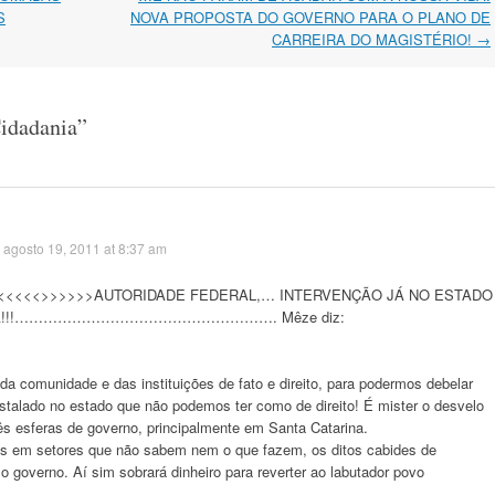
S
NOVA PROPOSTA DO GOVERNO PARA O PLANO DE
CARREIRA DO MAGISTÉRIO!
→
idadania
”
agosto 19, 2011 at 8:37 am
<<<<<<>>>>>>AUTORIDADE FEDERAL,… INTERVENÇÃO JÁ NO ESTADO
ARINA!!!………………………………………………. Mêze diz:
da comunidade e das instituições de fato e direito, para podermos debelar
nstalado no estado que não podemos ter como de direito! É mister o desvelo
ês esferas de governo, principalmente em Santa Catarina.
s em setores que não sabem nem o que fazem, os ditos cabides de
 governo. Aí sim sobrará dinheiro para reverter ao labutador povo