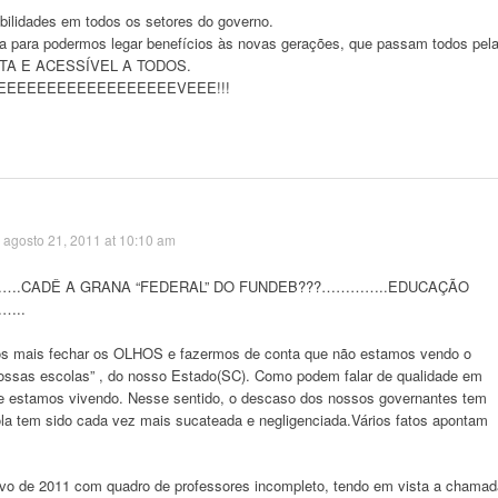
bilidades em todos os setores do governo.
para podermos legar benefícios às novas gerações, que passam todos pel
TA E ACESSÍVEL A TODOS.
EEEEEEEEEEEEEEEEEEVEEE!!!
agosto 21, 2011 at 10:10 am
!…….CADÊ A GRANA “FEDERAL” DO FUNDEB???…………..EDUCAÇÃO
…..
ais fechar os OLHOS e fazermos de conta que não estamos vendo o
ossas escolas” , do nosso Estado(SC). Como podem falar de qualidade em
ue estamos vivendo. Nesse sentido, o descaso dos nossos governantes tem
la tem sido cada vez mais sucateada e negligenciada.Vários fatos apontam
tivo de 2011 com quadro de professores incompleto, tendo em vista a chamad