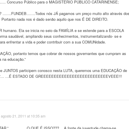
….. Concurso Público para o MAGISTÉRIO PÚBLICO CATARINENSE;
ro? …….FUNDEB…….Todos nós JÁ pagamos um preço muito alto através do
e. Portanto nada nos é dado senão aquilo que nos É DE DIREITO.
R humano. Ela se inicia no seio da FAMÍLIA e se estende para a ESCOLA
orma saudável, ampliando seus conhecimentos, instrumentalizando- se e
ara enfrentar a vida e poder contribuir com a sua COMUNidade.
ÇÃO, portanto temos que cobrar de nossos governantes que cumpram as
a na educação.”
ue JUNTOS participem conosco nesta LUTA, queremos uma EDUCAÇÃO de
erável”… …É ESTADO DE GREEEEEEEEEEEEEEEEEEEEEEEEEEVEEE!!!
agosto 21, 2011 at 10:35 am
” …………..O QUE É ISSO??? …A fonte da juventude chama-se