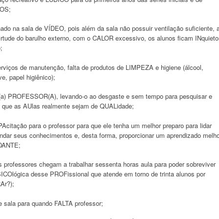
ROS;
o na sala de VÍDEO, pois além da sala não possuir ventilação suficiente, 
virtude do barulho externo, com o CALOR excessivo, os alunos ficam INquieto
;
viços de manutenção, falta de produtos de LIMPEZA e higiene (álcool,
ve, papel higiênico);
a) PROFESSOR(A), levando-o ao desgaste e sem tempo para pesquisar e
a que as AUlas realmente sejam de QUALidade;
citação para o professor para que ele tenha um melhor preparo para lidar
undar seus conhecimentos e, desta forma, proporcionar um aprendizado melho
…DANTE;
professores chegam a trabalhar sessenta horas aula para poder sobreviver
ICOlógica desse PROFissional que atende em torno de trinta alunos por
Ar?);
e sala para quando FALTA professor;