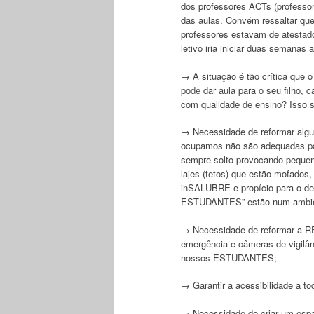
dos professores ACTs (professor
das aulas. Convém ressaltar que 
professores estavam de atestad
letivo iria iniciar duas semanas 
→ A situação é tão crítica que
pode dar aula para o seu filho, c
com qualidade de ensino? Isso 
→ Necessidade de reformar algun
ocupamos não são adequadas par
sempre solto provocando pequeno
lajes (tetos) que estão mofados
inSALUBRE e propício para o d
ESTUDANTES” estão num ambient
→ Necessidade de reformar a REDE
emergência e câmeras de vigilâ
nossos ESTUDANTES;
→ Garantir a acessibilidade a t
→ Necessidade de criar um espaç