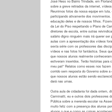
José Hess no Bairro Trindade, em Florian
sobre a greve retirados da internet, víd
Reunimos fotos da nossa equipe em luta, 
participando ativamente dos movimentos. 
educação deles e de nossos filhos. Fizemo
da Lei do Piso respeitando o Plano de Ca
diretores de escola, entre outras reivin
salário digno ninguém mais irá querer ser 
aulas com a apresentação dos vídeos fora
sexta série com os professores das disci
vídeos e nas fotos foi fantástica. Seus q
que nossos alunos realmente conheceram o
estiveram inseridos. Terão histórias para c
meu pai!” Relatos como esses nos fazem 
corrido sem resposta do Governo sobre a
que nossos alunos estão sendo esclarecid
dará nas urnas.
Outra aula de cidadania foi dada ontem, d
Carminatti, eu e outros dois professores 
Pública sobre a merenda escolar na Assem
muito feliz com a presença dos alunos por
alunos o que e como as coisas acontecem 