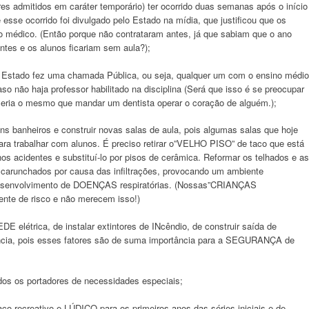
es admitidos em caráter temporário) ter ocorrido duas semanas após o início
esse ocorrido foi divulgado pelo Estado na mídia, que justificou que os
o médico. (Então porque não contrataram antes, já que sabiam que o ano
antes e os alunos ficariam sem aula?);
 o Estado fez uma chamada Pública, ou seja, qualquer um com o ensino médio
aso não haja professor habilitado na disciplina (Será que isso é se preocupar
seria o mesmo que mandar um dentista operar o coração de alguém.);
s banheiros e construir novas salas de aula, pois algumas salas que hoje
a trabalhar com alunos. É preciso retirar o”VELHO PISO” de taco que está
s acidentes e substituí-lo por pisos de cerâmica. Reformar os telhados e as
, carunchados por causa das infiltrações, provocando um ambiente
esenvolvimento de DOENÇAS respiratórias. (Nossas”CRIANÇAS
e de risco e não merecem isso!)
 elétrica, de instalar extintores de INcêndio, de construir saída de
ncia, pois esses fatores são de suma importância para a SEGURANÇA de
odos os portadores de necessidades especiais;
o recreativo e LÚDICO para os primeiros anos das séries iniciais e de