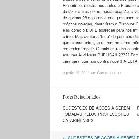
Plenarinho, mostramos a eles o Plenário 
de dizer a eles como, nessa ocasião, a vi
de apenas 28 deputados que, passando por
próprios colegas, destruíram o Plano de 
eles como o BOPE apareceu para nos intim
crime. Mas conter a “fúria” de pessoas de
que nossas crianças entrem no crime, não
pretendem repetir. O mais estranho a
era uma Audiência PÚBLICA!!!????? Fomos 
cara para lutarmos contra você!!! A L
agosto 19, 2011
em
Comunicados
.
Posts Relacionados
SUGESTÕES DE AÇÕES A SEREM
TOMADAS PELOS PROFESSORES
CATARINENSES
Navegação
←
SUGESTÕES DE AÇÕES A SEREM 