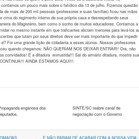
e contamos um pouco mais sobre o fatídico dia 13 de julho. Fizemos questão
da de mais de 200 mil pessoas (professores e suas famílias) ficou nas mãos
 cima do regimento interno de sua própria casa e desrespeitando seus
Carreira do Magistério, bem como o sonho de muitos educadores. Contamos a
idar no mesmo instante em que traficantes aliciam menores para levá-los a
scentes que lutam por seus direitos deve ser mais importante do que impedir
 é? Foi uma grande lição de cidadania a esses alunos. Nossos professores
conteceu quando chegamos: NÃO QUERIAM NOS DEIXAR ENTRAR!! Ora, não
convidados! É a ditadura enrrustida!!! Sai do armário ditadura, mostra su
UTA CONTINUA!!! AINDA ESTAMOS AQUI!!!
Propaganda enganosa dos
SINTE/SC reabre canal de
deputados.
negociação com o Governo
TOMADAS
…E NÃO PARAM DE ACABAR COM A NOSSA VIDA: