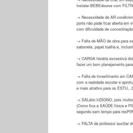
instalar BEBEdouros com FILT
→ Necessidade de AR condicionad
porta não pode ficar aberta em 
com dificuldade de concentração
→ Falta de MÃO de obra para ser
sabonete, papel toalha e, inclusi
→ CARGA horária excessiva do(
fazer um bom planejamento par
→ Falta de investimento em CAPA
com a realidade escolar e aprof
e mais atrativo para os ESTU
→ SALário inDIGNO, pois muitos 
(Como fica a SAÚDE física e PS
segundo sem tempo para resPIR
→ FALTA de professor auxiliar d