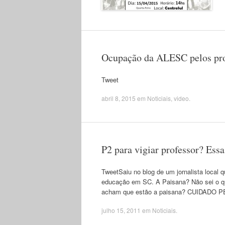
Ocupação da ALESC pelos prof
Tweet
abril 8, 2015
em
Noticiais
,
video
.
P2 para vigiar professor? Ess
TweetSaiu no blog de um jornalista local 
educação em SC. A Paisana? Não sei o que
acham que estão a paisana? CUIDA
julho 15, 2011
em
Noticiais
.