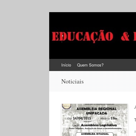
.
.
Pular
Início
Quem Somos?
para
o
Noticiais
conteúdo
a