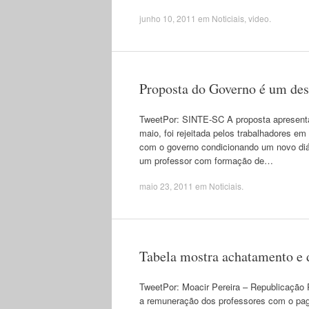
junho 10, 2011
em
Noticiais
,
video
.
Proposta do Governo é um desre
TweetPor: SINTE-SC A proposta apresenta
maio, foi rejeitada pelos trabalhadores e
com o governo condicionando um novo diá
um professor com formação de…
maio 23, 2011
em
Noticiais
.
Tabela mostra achatamento e 
TweetPor: Moacir Pereira – Republicação P
a remuneração dos professores com o paga