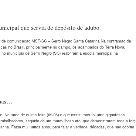
icipal que servia de depósito de adubo.
or de comunicação MST/SC – Serro Negro Santa Catarina Na contramão da
icas no Brasil, principalmente no campo, os acampados do Terra Nova,
 município de Serro Negro (SC) reabriram a escola municipal na
ruas…
Na tarde de quinta-feira (09/06) o que assistimos foi uma gigantesca
 trabalhadores, seguida de um maravilhoso ato, que demonstraram toda a forç
ina. Fazia muiiiiiiiitos anos, para falar a verdade, décadas, que não ocorria